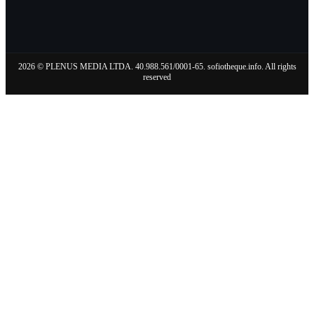
2026 © PLENUS MEDIA LTDA. 40.988.561/0001-65. sofiotheque.info. All rights
reserved