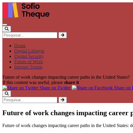
Home
Digital Lifestyle
Digital Security
Future of Work
Internet Trends
Future of work changes impacting career paths in the United States?
If this content was useful, please
share it
Share on Twitter
Share on
Future of work changes impacting career p
Future of work changes impacting career paths in the United States: d