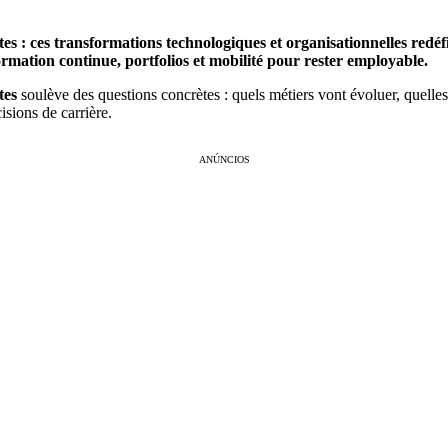
es : ces transformations technologiques et organisationnelles red
 formation continue, portfolios et mobilité pour rester employable.
tes
soulève des questions concrètes : quels métiers vont évoluer, quelle
isions de carrière.
ANÚNCIOS